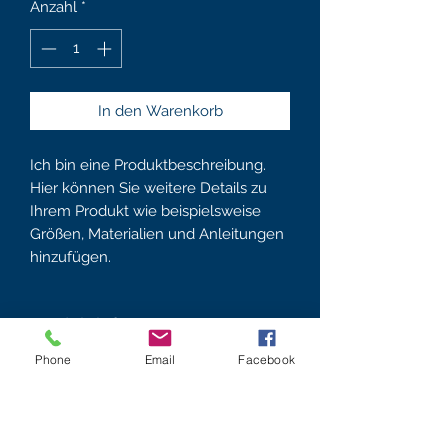
Anzahl
*
In den Warenkorb
Ich bin eine Produktbeschreibung.
Hier können Sie weitere Details zu
Ihrem Produkt wie beispielsweise
Größen, Materialien und Anleitungen
hinzufügen.
Produktinfo
Phone
Email
Facebook
Ich bin ein Produktdetail. Hier können
Rückgabe und
Sie weitere Details zu Ihrem Produkt
wie beispielsweise Größen,
Rückerstattung
Materialien und Anleitungen